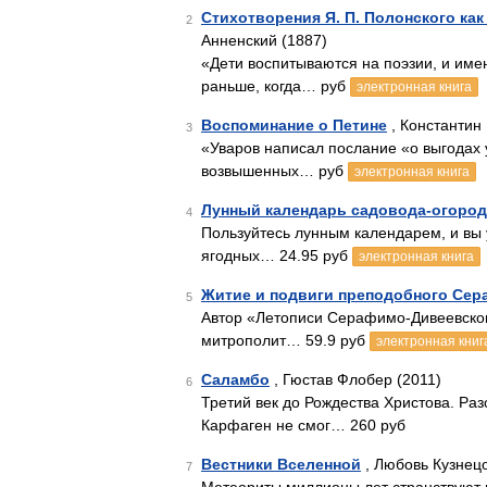
Стихотворения Я. П. Полонского как
2
Анненский (1887)
«Дети воспитываются на поэзии, и име
раньше, когда… руб
электронная книга
Воспоминание о Петине
, Константин
3
«Уваров написал послание «о выгодах 
возвышенных… руб
электронная книга
Лунный календарь садовода-огород
4
Пользуйтесь лунным календарем, и вы 
ягодных… 24.95 руб
электронная книга
Житие и подвиги преподобного Сер
5
Автор «Летописи Серафимо-Дивеевског
митрополит… 59.9 руб
электронная книг
Саламбо
, Гюстав Флобер (2011)
6
Третий век до Рождества Христова. Ра
Карфаген не смог… 260 руб
Вестники Вселенной
, Любовь Кузнецо
7