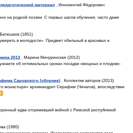
 педагогический материал
, Иннокентий Фёдорович
нно на родной поэзии. С первых шагов обучения, часто даже
 Батюшков (1851)
умереть в молодости». Предмет обильный в красивых и
ника 2013
, Марина Мичуринская (2012)
узнаете об оптимальных сроках посадки овощных и плодово-
афима Саровского (сборник)
, Коллектив авторов (2013)
о монастыря» архимандрит Серафим (Чичагов), впоследствии
а
зоренный едва отгремевшей войной с Римской республикой
ва (1980)