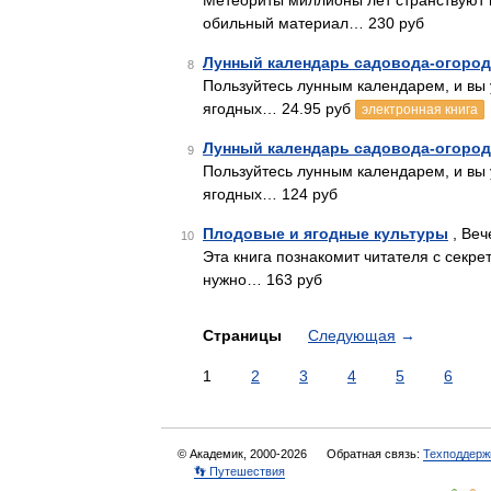
Метеориты миллионы лет странствуют 
обильный материал… 230 руб
Лунный календарь садовода-огород
8
Пользуйтесь лунным календарем, и вы 
ягодных… 24.95 руб
электронная книга
Лунный календарь садовода-огород
9
Пользуйтесь лунным календарем, и вы 
ягодных… 124 руб
Плодовые и ягодные культуры
, Веч
10
Эта книга познакомит читателя с секре
нужно… 163 руб
Страницы
Следующая
→
1
2
3
4
5
6
© Академик, 2000-2026
Обратная связь:
Техподдерж
👣 Путешествия