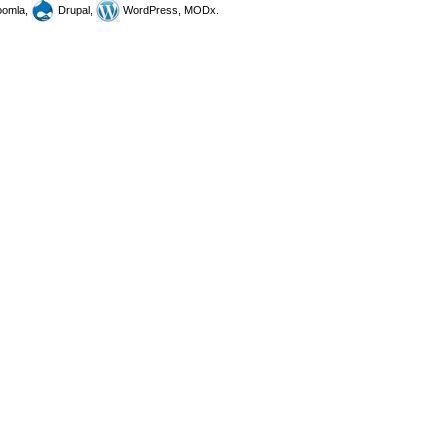
omla,
Drupal,
WordPress, MODx.