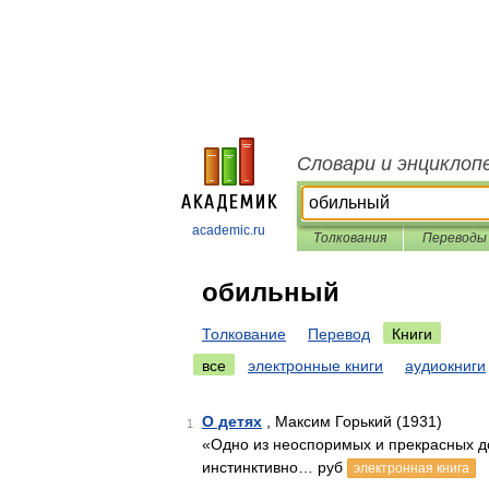
Словари и энциклоп
academic.ru
Толкования
Переводы
обильный
Толкование
Перевод
Книги
все
электронные книги
аудиокниги
О детях
, Максим Горький (1931)
1
«Одно из неоспоримых и прекрасных до
инстинктивно… руб
электронная книга